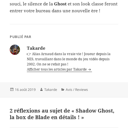
souci, le silence de la
Ghost
et son look classe feront
entrer votre bureau dans une nouvelle ère !
PUBLIÉ PAR
Takarde
👉 Alias Arnaud dans la vraie vie ! Joueur depuis la
NES, travaillant dans le monde du jeu vidéo depuis
2002. On ne se refait pas !
Afficher tous les articles par Takarde
Publié
16 août 2019
Auteur
Takarde
Catégories
Avis / Reviews
le
2 réflexions au sujet de « Shadow Ghost,
la box de Blade en détails ! »